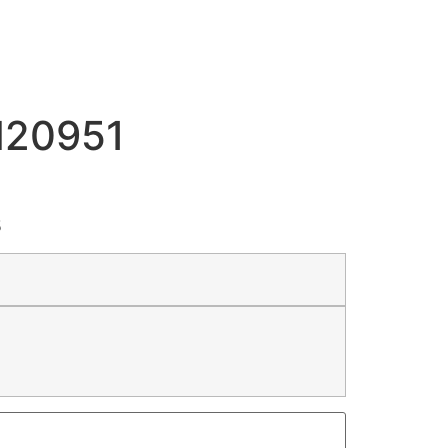
AN20951
5