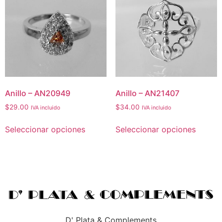
Anillo – AN20949
Anillo – AN21407
$
29.00
$
34.00
IVA incluido
IVA incluido
Seleccionar opciones
Seleccionar opciones
D' Plata & Complements