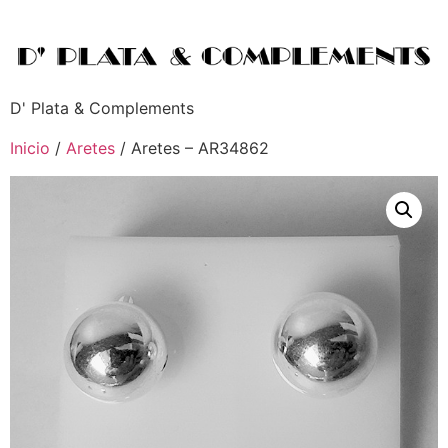
D' Plata & Complements
Inicio
/
Aretes
/ Aretes – AR34862