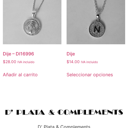
Dije – DI16996
Dije
$
28.00
$
14.00
IVA incluido
IVA incluido
Añadir al carrito
Seleccionar opciones
D' Plata & Complements