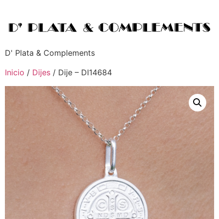
D' Plata & Complements
Inicio
/
Dijes
/ Dije – DI14684