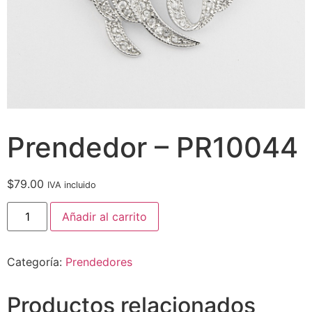
Prendedor – PR10044
$
79.00
IVA incluido
Añadir al carrito
Categoría:
Prendedores
Productos relacionados