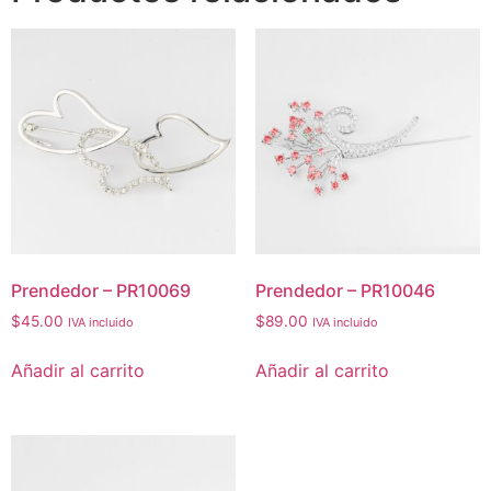
Prendedor – PR10069
Prendedor – PR10046
$
45.00
$
89.00
IVA incluido
IVA incluido
Añadir al carrito
Añadir al carrito