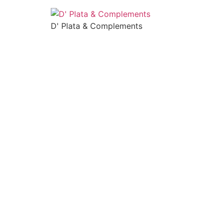
Saltar
al
D' Plata & Complements
contenido