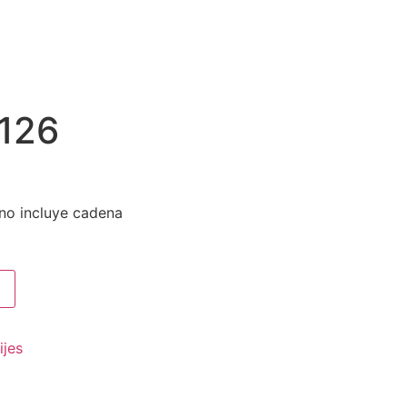
7126
, no incluye cadena
ijes