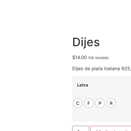
Dijes
$
14.00
IVA incluido
Dijes de plata italiana 92
Letra
C
F
P
R